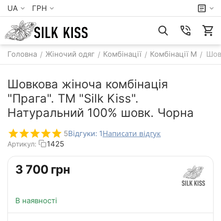
UA
ГРН
Головна
Жіночий одяг
Комбінації
Комбінації M
Шов
/
/
/
/
Шовкова жіноча комбінація
"Прага". TM "Silk Kiss".
Натуральний 100% шовк. Чорна
Написати відгук
5
Відгуки: 1
1425
Артикул:
‍3 700‍
грн
В наявності