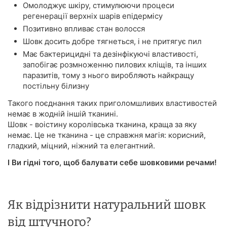
Омолоджує шкіру, стимулюючи процеси
регенерації верхніх шарів епідермісу
Позитивно впливає стан волосся
Шовк досить добре тягнеться, і не притягує пил
Має бактерицидні та дезінфікуючі властивості,
запобігає розмноженню пилових кліщів, та інших
паразитів, тому з нього виробляють найкращу
постільну білизну
Такого поєднання таких приголомшливих властивостей
немає в жодній іншій тканині.
Шовк - воістину королівська тканина, краща за яку
немає. Це не тканина - це справжня магія: корисний,
гладкий, міцний, ніжний та елегантний.
І Ви гідні того, щоб балувати себе шовковими речами!
Як відрізнити натуральний шовк
від штучного?