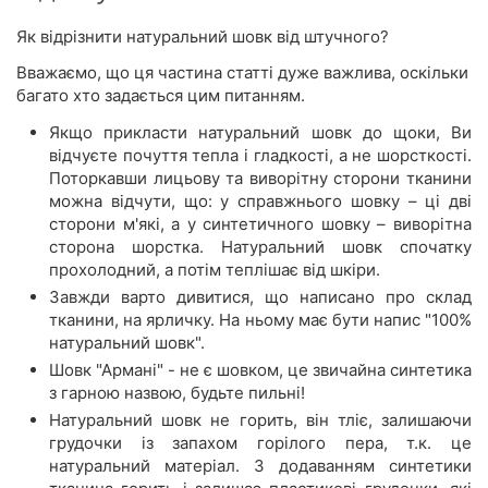
Як відрізнити натуральний шовк від штучного?
Вважаємо, що ця частина статті дуже важлива, оскільки
багато хто задається цим питанням.
Якщо прикласти натуральний шовк до щоки, Ви
відчуєте почуття тепла і гладкості, а не шорсткості.
Поторкавши лицьову та виворітну сторони тканини
можна відчути, що: у справжнього шовку – ці дві
сторони м'які, а у синтетичного шовку – виворітна
сторона шорстка. Натуральний шовк спочатку
прохолодний, а потім теплішає від шкіри.
Завжди варто дивитися, що написано про склад
тканини, на ярличку. На ньому має бути напис "100%
натуральний шовк".
Шовк "Армані" - не є шовком, це звичайна синтетика
з гарною назвою, будьте пильні!
Натуральний шовк не горить, він тліє, залишаючи
грудочки із запахом горілого пера, т.к. це
натуральний матеріал. З додаванням синтетики