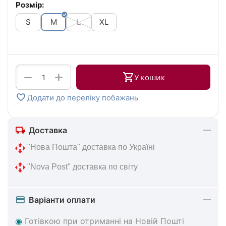
Розмір:
S
M
L
XL
+
−
У кошик
Додати до переліку побажань
Доставка
 "Нова 
Пошта" доставка по Україні
 "Nova Post" 
доставка по світу
Варіанти оплати
◉
Готівкою при отриманні на Новій Пошті