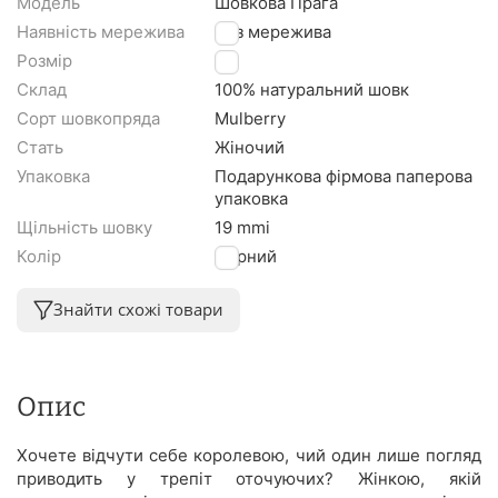
Модель
Шовкова Прага
Наявність мережива
Без мережива
Розмір
M
Склад
100% натуральний шовк
Сорт шовкопряда
Mulberry
Стать
Жіночий
Упаковка
Подарункова фірмова паперова
упаковка
Щільність шовку
19 mmi
Колір
Чорний
Знайти схожі товари
Опис
Хочете відчути себе королевою, чий один лише погляд
приводить у трепіт оточуючих? Жінкою, якій