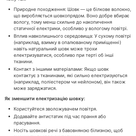
Природне походження: Шовк — це білкове волокно,
що виробляється шовкопрядом. Воно добре вбирає
вологу, тому менш схильне до накопичення
статичної електрики, особливо у вологому повітрі.
Вплив навколишнього середовища: У сухому повітрі
(наприклад, взимку в опалюваному приміщенні)
навіть натуральний шовк може трохи
електризуватися, особливо при терті об інші
тканини.
Контакт з іншими матеріалами: Якщо шовк
контактує з тканинами, які сильно електризуються
(наприклад, поліестером чи нейлоном), він також
може заряджатися.
Як зменшити електризацію шовку:
Користуйтеся зволожувачем повітря.
Додавайте антистатик під час прання або
прасування.
Носіть шовкові речі з бавовняною білизною, щоб