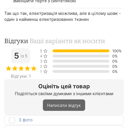
зменшити тертя з синтетикою
Так що так, електризація можлива, але в цілому шовк -
один з найменш електризованих тканин
Відгуки
Ваші варіанти як носити
5 зірок
100%
5
із 5
4 зірки
0%
3 зірки
0%
2 зірки
0%
1 зірка
0%
Відгуки: 1
Оцініть цей товар
Поділіться своїми думками з іншими клієнтами
Написати відгук
З фото