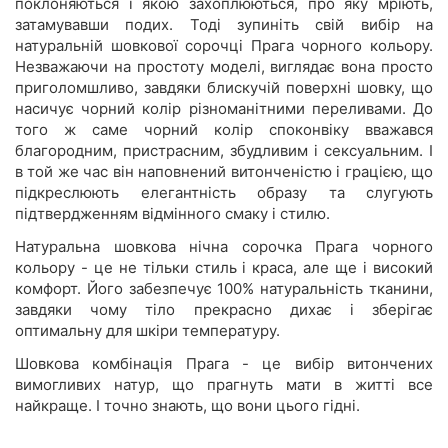
поклоняються і якою захоплюються, про яку мріють,
затамувавши подих. Тоді зупиніть свій вибір на
натуральній шовкової сорочці Прага чорного кольору.
Незважаючи на простоту моделі, виглядає вона просто
приголомшливо, завдяки блискучій поверхні шовку, що
насичує чорний колір різноманітними переливами. До
того ж саме чорний колір споконвіку вважався
благородним, пристрасним, збудливим і сексуальним. І
в той же час він наповнений витонченістю і грацією, що
підкреслюють елегантність образу та слугують
підтвердженням відмінного смаку і стилю.
Натуральна шовкова нічна сорочка Прага чорного
кольору - це не тільки стиль і краса, але ще і високий
комфорт. Його забезпечує 100% натуральність тканини,
завдяки чому тіло прекрасно дихає і зберігає
оптимальну для шкіри температуру.
Шовкова комбінація Прага - це вибір витончених
вимогливих натур, що прагнуть мати в житті все
найкраще. І точно знають, що вони цього гідні.