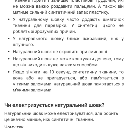
тканина горить і залишає пластикові грудочки, які
не можна важко роздавити пальцями. А також він
матиме сильний синтетичний запах пластику.
У натуральному шовку часто додають шматочок
тканини для перевірки. У синтетиці цього не
роблять зі зрозумілих причин.
У натурального шовку блиск яскравіший, ніж у
штучного.
Натуральний шовк не скрипить при зминанні
Натуральний шовк не може коштувати дешево, тому
що він виходить дуже важким способом.
Якщо зім'яти на 10 секунд синтетичну тканину, то
вона або не пригадується, або пам'ятається з
чіткими заломами, натуральний шовк пам'ятається з
м'якими заломами.
Чи електризується натуральний шовк?
Натуральний шовк може електризуватися, але робить
це значно менше, ніж синтетичні тканини.
Чому так: