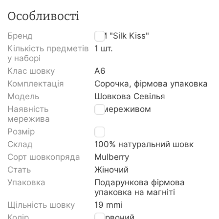
Особливості
Бренд
TM "Silk Kiss"
Кількість предметів
1 шт.
у наборі
Клас шовку
A6
Комплектація
Сорочка, фірмова упаковка
Модель
Шовкова Севілья
Наявність
З мереживом
мережива
Розмір
L
Склад
100% натуральний шовк
Сорт шовкопряда
Mulberry
Стать
Жіночий
Упаковка
Подарункова фірмова
упаковка на магніті
Щільність шовку
19 mmi
Колір
Червоний