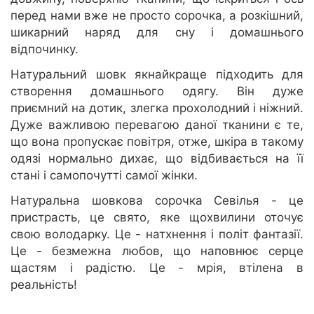
перед нами вже не просто сорочка, а розкішний,
шикарний наряд для сну і домашнього
відпочинку.
Натуральний шовк якнайкраще підходить для
створення домашнього одягу. Він дуже
приємний на дотик, злегка прохолодний і ніжний.
Дуже важливою перевагою даної тканини є те,
що вона пропускає повітря, отже, шкіра в такому
одязі нормально дихає, що відбивається на її
стані і самопочутті самої жінки.
Натуральна шовкова сорочка Севілья - це
пристрасть, це свято, яке щохвилини оточує
свою володарку. Це - натхнення і політ фантазії.
Це - безмежна любов, що наповнює серце
щастям і радістю. Це - мрія, втілена в
реальність!