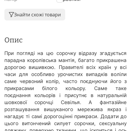
Знайти схожі товари
Опис
При погляді на цю сорочку відразу згадується
парадна королівська мантія, багато прикрашена
дорогою вишивкою. Правителі всіх країн у всі
часи для особливо урочистих випадків воліли
саме червоний колір, часто поєднуючи його з
прикрасами білого кольору. Саме таке
поєднання кольорів і присутнє в натуральній
шовкової сорочці Севілья. А фантазійне
розташування вишуканого мережива якраз і
нагадує ті самі дорогоцінні прикраси. Додати до
цього витончений силует сорочки, сексуальну
довжину, поверхню тканини, що іскриться і ось