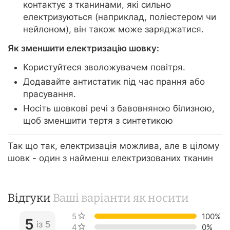
контактує з тканинами, які сильно
електризуються (наприклад, поліестером чи
нейлоном), він також може заряджатися.
Як зменшити електризацію шовку:
Користуйтеся зволожувачем повітря.
Додавайте антистатик під час прання або
прасування.
Носіть шовкові речі з бавовняною білизною,
щоб зменшити тертя з синтетикою
Так що так, електризація можлива, але в цілому
шовк - один з найменш електризованих тканин
Відгуки
Ваші варіанти як носити
5 зірок
100%
5
із 5
4 зірки
0%