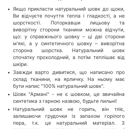
Якщо прикласти натуральний шовк до щоки,
Ви відчуєте почуття тепла і гладкості, а не
шорсткості. Поторкавши лицьову та
виворітну сторони тканини можна відчути,
що: у справжнього шовку – ці дві сторони
м'які, а у синтетичного шовку – виворітна
сторона шорстка. Натуральний шовк
спочатку прохолодний, а потім теплішає від
шкіри.
Завжди варто дивитися, що написано про
склад тканини, на ярличку. На ньому має
бути напис "100% натуральний шовк".
Шовк "Армані" - не є шовком, це звичайна
синтетика з гарною назвою, будьте пильні!
Натуральний шовк не горить, він тліє,
залишаючи грудочки із запахом горілого
пера, т.к. це натуральний матеріал. З