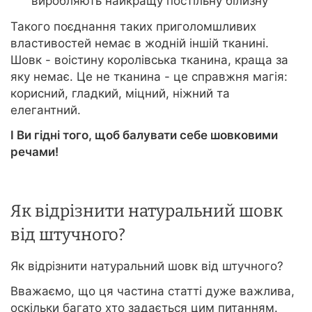
виробляють найкращу постільну білизну
Такого поєднання таких приголомшливих
властивостей немає в жодній іншій тканині.
Шовк - воістину королівська тканина, краща за
яку немає. Це не тканина - це справжня магія:
корисний, гладкий, міцний, ніжний та
елегантний.
І Ви гідні того, щоб балувати себе шовковими
речами!
Як відрізнити натуральний шовк
від штучного?
Як відрізнити натуральний шовк від штучного?
Вважаємо, що ця частина статті дуже важлива,
оскільки багато хто задається цим питанням.