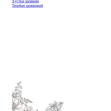
Хустки шовкові
Тюрбан шовковий