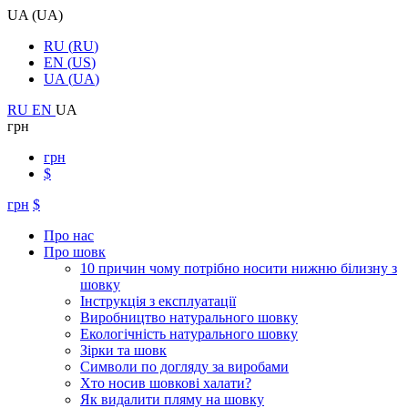
UA
(
UA
)
RU
(
RU
)
EN
(
US
)
UA
(
UA
)
RU
EN
UA
грн
грн
$
грн
$
Про нас
Про шовк
10 причин чому потрібно носити нижню білизну з
шовку
Інструкція з експлуатації
Виробництво натурального шовку
Екологічність натурального шовку
Зірки та шовк
Символи по догляду за виробами
Хто носив шовкові халати?
Як видалити пляму на шовку