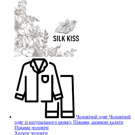
Чоловічий одяг
Чоловічий
одяг із натурального шовку. Піжами, шовкові халати
Піжами чоловічі
Халати чоловічі