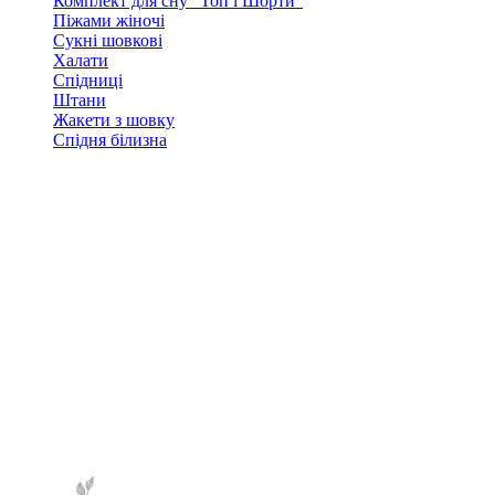
Комплект для сну "Топ і Шорти"
Піжами жіночі
Сукні шовкові
Халати
Спідниці
Штани
Жакети з шовку
Спідня білизна