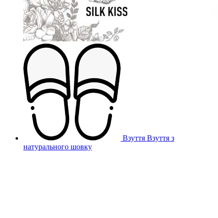
Взуття
Взуття з
натурального шовку