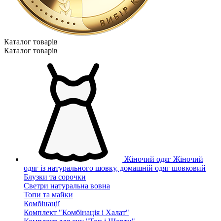
Каталог товарiв
Каталог товарiв
Жіночий одяг
Жіночий
одяг із натурального шовку, домашній одяг шовковий
Блузки та сорочки
Светри натуральна вовна
Топи та майки
Комбінації
Комплект "Комбінація і Халат"