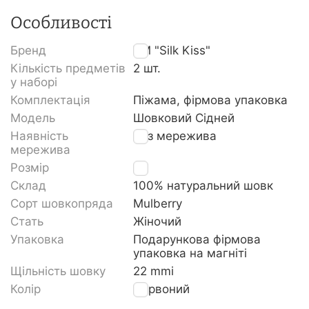
Особливості
Бренд
TM "Silk Kiss"
Кількість предметів
2 шт.
у наборі
Комплектація
Піжама, фірмова упаковка
Модель
Шовковий Сідней
Наявність
Без мережива
мережива
Розмір
S
Склад
100% натуральний шовк
Сорт шовкопряда
Mulberry
Стать
Жіночий
Упаковка
Подарункова фірмова
упаковка на магніті
Щільність шовку
22 mmi
Колір
Червоний