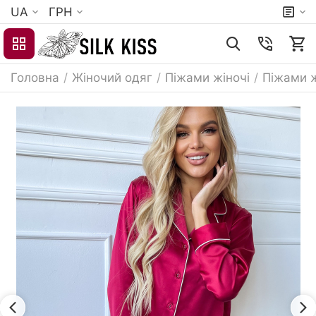
UA
ГРН
Головна
/
Жіночий одяг
/
Піжами жіночі
/
Піжами ж