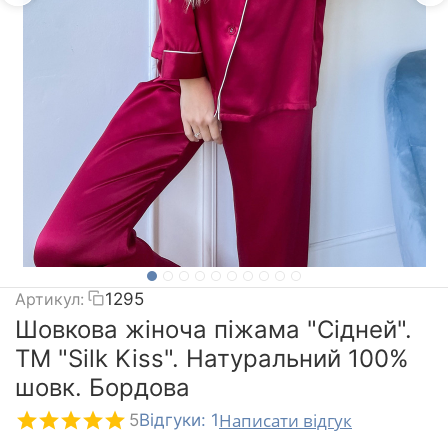
Артикул:
1295
Шовкова жіноча піжама "Сідней".
TM "Silk Kiss". Натуральний 100%
шовк. Бордова
Написати відгук
5
Відгуки: 1