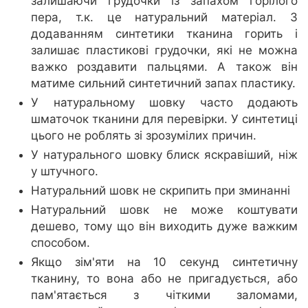
залишаючи грудочки із запахом горілого
пера, т.к. це натуральний матеріал. З
додаванням синтетики тканина горить і
залишає пластикові грудочки, які не можна
важко роздавити пальцями. А також він
матиме сильний синтетичний запах пластику.
У натуральному шовку часто додають
шматочок тканини для перевірки. У синтетиці
цього не роблять зі зрозумілих причин.
У натурального шовку блиск яскравіший, ніж
у штучного.
Натуральний шовк не скрипить при зминанні
Натуральний шовк не може коштувати
дешево, тому що він виходить дуже важким
способом.
Якщо зім'яти на 10 секунд синтетичну
тканину, то вона або не пригадується, або
пам'ятається з чіткими заломами,