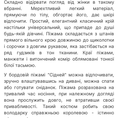
Складно відірвати погляд від жінки в такому
вбранні. Мерехтливий легкий матеріал,
прямуючи по тілу, обгортає його, дає шкірі
відпочити. Простий, елегантний класичний крій
настільки універсальний, що припаде до душі
будь-якій дівчині. Піжама складається з штанів
прямого вільного крою довжиною до щиколотки
і сорочки з довгим рукавом, яка застібається на
ряд гудзиків в тон тканини. Краї піжами,
манжети і витончений комір облямовані тонкої
білої тасьмою.
У бордовій піжамі "Сідней" можна відпочивати,
зручно влаштувавшись на дивані, можна спати
або готувати сніданок. Піжама розрахована на
тривалий час носіння, при належному догляді
вона прослужить довго, не втративши своєї
привабливості. Такий костюм робить свою
володарку справжньою королевою - істинно