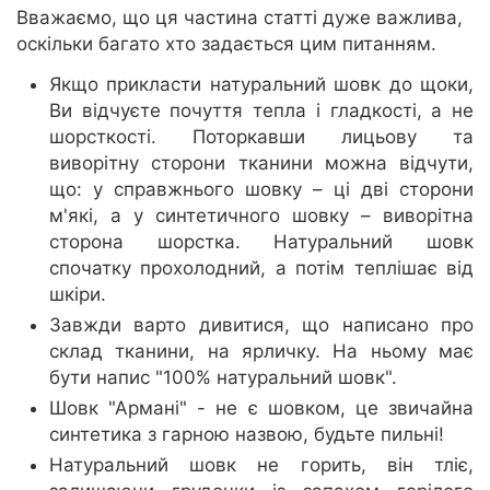
Вважаємо, що ця частина статті дуже важлива,
оскільки багато хто задається цим питанням.
Якщо прикласти натуральний шовк до щоки,
Ви відчуєте почуття тепла і гладкості, а не
шорсткості. Поторкавши лицьову та
виворітну сторони тканини можна відчути,
що: у справжнього шовку – ці дві сторони
м'які, а у синтетичного шовку – виворітна
сторона шорстка. Натуральний шовк
спочатку прохолодний, а потім теплішає від
шкіри.
Завжди варто дивитися, що написано про
склад тканини, на ярличку. На ньому має
бути напис "100% натуральний шовк".
Шовк "Армані" - не є шовком, це звичайна
синтетика з гарною назвою, будьте пильні!
Натуральний шовк не горить, він тліє,