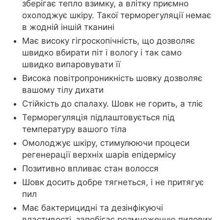
зберігає тепло взимку, а влітку приємно
охолоджує шкіру. Такої терморегуляції немає
в жодній іншій тканині
Має високу гігроскопічність, що дозволяє
швидко вбирати піт і вологу і так само
швидко випаровувати її
Висока повітропроникність шовку дозволяє
вашому тілу дихати
Стійкість до спалаху. Шовк не горить, а тліє
Терморегуляція підлаштовується під
температуру вашого тіла
Омолоджує шкіру, стимулюючи процеси
регенерації верхніх шарів епідермісу
Позитивно впливає стан волосся
Шовк досить добре тягнеться, і не притягує
пил
Має бактерицидні та дезінфікуючі
властивості, запобігає розмноженню пилових