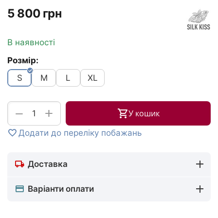
‍5 800‍
грн
В наявності
Розмір:
S
M
L
XL
+
−
У кошик
Додати до переліку побажань
Доставка
Варіанти оплати