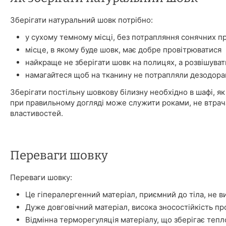
Зберігати натуральний шовк потрібно:
у сухому темному місці, без потрапляння сонячних п
місце, в якому буде шовк, має добре провітрюватися
найкраще не зберігати шовк на полицях, а розвішуват
намагайтеся щоб на тканину не потрапляли дезодора
Зберігати постільну шовкову білизну необхідно в шафі, як 
при правильному догляді може служити роками, не втрач
властивостей.
Переваги шовку
Переваги шовку:
Це гіпералергенний матеріал, приємний до тіла, не в
Дуже довговічний матеріал, висока зносостійкість про
Відмінна терморегуляція матеріалу, що зберігає тепл