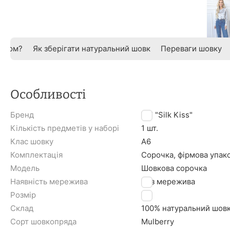
овком?
Як зберігати натуральний шовк
Переваги шовку
Особливості
Бренд
TM "Silk Kiss"
Кількість предметів у наборі
1 шт.
Клас шовку
A6
Комплектація
Сорочка, фірмова упак
Модель
Шовкова сорочка
Наявність мережива
Без мережива
Розмір
XL
Склад
100% натуральний шов
Сорт шовкопряда
Mulberry