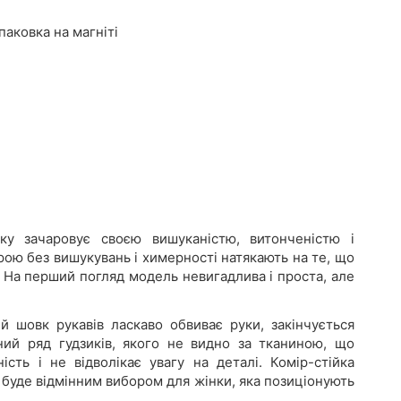
аковка на магніті
нку зачаровує своєю вишуканістю, витонченістю і
крою без вишукувань і химерності натякають на те, що
а. На перший погляд модель невигадлива і проста, але
й шовк рукавів ласкаво обвиває руки, закінчується
аний ряд гудзиків, якого не видно за тканиною, що
сть і не відволікає увагу на деталі. Комір-стійка
ь буде відмінним вибором для жінки, яка позиціонують