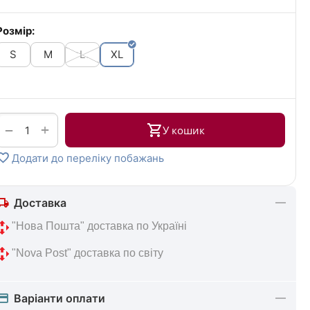
Розмір:
S
M
L
XL
+
−
У кошик
Додати до переліку побажань
Доставка
 "Нова 
Пошта" доставка по Україні
 "Nova Post" 
доставка по світу
Варіанти оплати