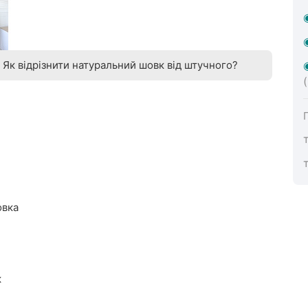
Як відрізнити натуральний шовк від штучного?
овка
к