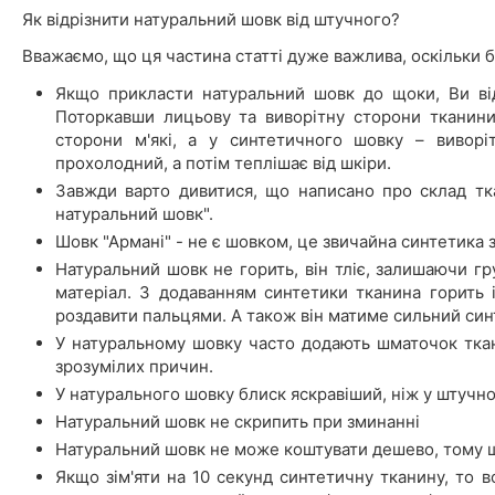
Як відрізнити натуральний шовк від штучного?
Вважаємо, що ця частина статті дуже важлива, оскільки б
Якщо прикласти натуральний шовк до щоки, Ви відч
Поторкавши лицьову та виворітну сторони тканини
сторони м'які, а у синтетичного шовку – виворі
прохолодний, а потім теплішає від шкіри.
Завжди варто дивитися, що написано про склад тк
натуральний шовк".
Шовк "Армані" - не є шовком, це звичайна синтетика з
Натуральний шовк не горить, він тліє, залишаючи гру
матеріал. З додаванням синтетики тканина горить 
роздавити пальцями. А також він матиме сильний син
У натуральному шовку часто додають шматочок ткани
зрозумілих причин.
У натурального шовку блиск яскравіший, ніж у штучно
Натуральний шовк не скрипить при зминанні
Натуральний шовк не може коштувати дешево, тому 
Якщо зім'яти на 10 секунд синтетичну тканину, то в