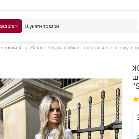
оварiв
сорочки XL
Жіноча блузка стійка з натурального шовку, сор
/
Ж
ш
"