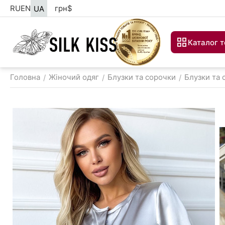
RU
EN
грн
$
UA
Каталог т
Головна
Жіночий одяг
Блузки та сорочки
Блузки та 
/
/
/