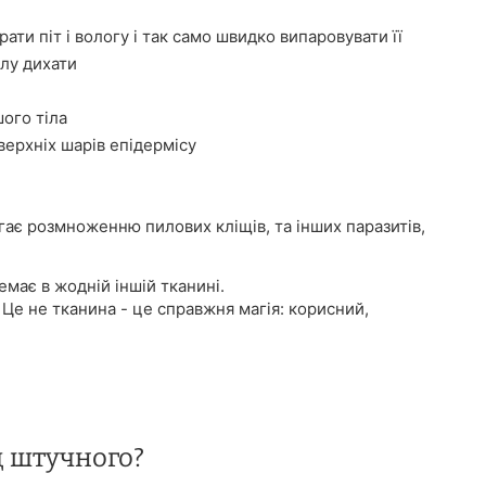
ати піт і вологу і так само швидко випаровувати її
лу дихати
ого тіла
ерхніх шарів епідермісу
ігає розмноженню пилових кліщів, та інших паразитів,
має в жодній іншій тканині.
 Це не тканина - це справжня магія: корисний,
д штучного?