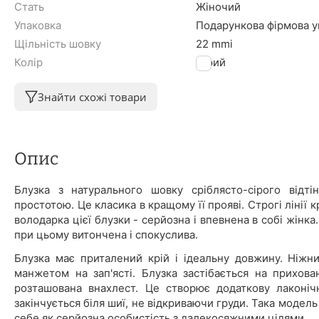
Стать
Жіночий
Упаковка
Подарункова фірмова уп
Щільність шовку
22 mmi
Колір
Сірий
Знайти схожі товари
Опис
Блузка з натурального шовку сріблясто-сірого відті
простотою. Це класика в кращому її прояві. Строгі лінії 
володарка цієї блузки - серйозна і впевнена в собі жінк
при цьому витончена і спокуслива.
Блузка має приталений крій і ідеальну довжину. Ніжни
манжетом на зап'ясті. Блузка застібається на прихов
розташована внахлест. Це створює додаткову лаконічні
закінчується біля шиї, не відкриваючи груди. Така модел
себе як серйозна особистість з далекосяжними цілями.