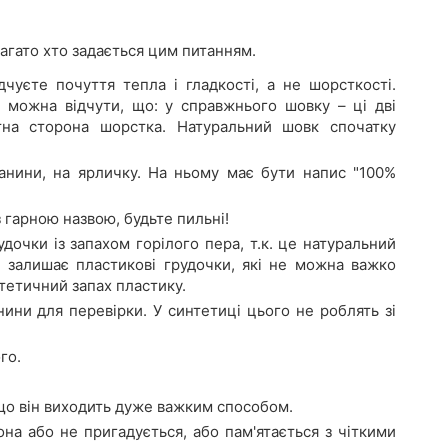
агато хто задається цим питанням.
уєте почуття тепла і гладкості, а не шорсткості.
 можна відчути, що: у справжнього шовку – ці дві
тна сторона шорстка. Натуральний шовк спочатку
анини, на ярличку. На ньому має бути напис "100%
 гарною назвою, будьте пильні!
дочки із запахом горілого пера, т.к. це натуральний
і залишає пластикові грудочки, які не можна важко
тетичний запах пластику.
ни для перевірки. У синтетиці цього не роблять зі
го.
що він виходить дуже важким способом.
она або не пригадується, або пам'ятається з чіткими