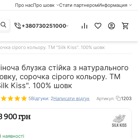
Про нас
Про шовк
Стати партнером
Информация
+380730251000
очка сірого кольору. TM "Silk Kiss". 100% шовк
іноча блузка стійка з натурального
овку, сорочка сірого кольору. TM
Silk Kiss". 100% шовк
Написати відгук
5
Відгуки: 2
1203
Артикул:
‍3 900‍
грн
В наявності