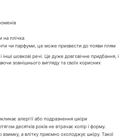
роменів
и на плічка
нти чи парфуми, це може призвести до появи плям
і інші шовкові речі. Це дуже довговічне придбання, і
аючи зовнішнього вигляду та своїх корисних
икликає алергії або подразнення шкіри
тягом десятків років не втрачає колір і форму.
о взимку, а влітку приємно охолоджує шкіру. Такої