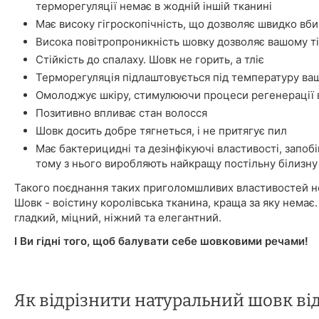
терморегуляції немає в жодній іншій тканині
Має високу гігроскопічність, що дозволяє швидко вбир
Висока повітропроникність шовку дозволяє вашому ті
Стійкість до спалаху. Шовк не горить, а тліє
Терморегуляція підлаштовується під температуру ваш
Омолоджує шкіру, стимулюючи процеси регенерації в
Позитивно впливає стан волосся
Шовк досить добре тягнеться, і не притягує пил
Має бактерицидні та дезінфікуючі властивості, запоб
тому з нього виробляють найкращу постільну білизну
Такого поєднання таких приголомшливих властивостей не
Шовк - воістину королівська тканина, краща за яку немає.
гладкий, міцний, ніжний та елегантний.
І Ви гідні того, щоб балувати себе шовковими речами!
Як відрізнити натуральний шовк ві