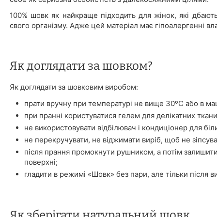
100% шовк як найкраще підходить для жінок, які дбают
свого організму. Адже цей матеріал має гіпоалергенні вла
Як доглядати за шовком?
Як доглядати за шовковим виробом:
прати вручну при температурі не вище 30ºС або в ма
при пранні користуватися гелем для делікатних ткани
не використовувати відбілювач і кондиціонер для біл
не перекручувати, не віджимати виріб, щоб не зіпсува
після прання промокнути рушником, а потім залишити
поверхні;
гладити в режимі «Шовк» без пари, але тільки після в
Як зберігати натуральний шовк